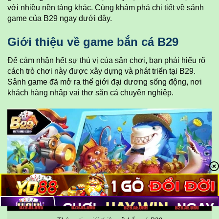
khác biệt rõ rệt so với nhiều nền tảng khác. Cùng
khám phá chi tiết về sảnh game của B29 ngay dưới
đây.
Giới thiệu về game bắn cá B29
Để cảm nhận hết sự thú vị của sân chơi, bạn phải hiểu
rõ cách trò chơi này được xây dựng và phát triển tại
B29. Sảnh game đã mở ra thế giới đại dương sống
động, nơi khách hàng nhập vai thợ săn cá chuyên
nghiệp.