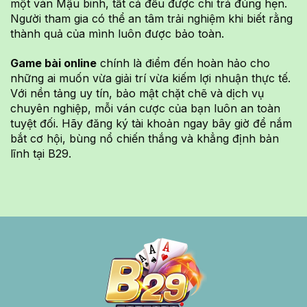
một ván Mậu binh, tất cả đều được chi trả đúng hẹn
.
Người tham gia có thể an tâm trải nghiệm khi biết rằng
thành quả của mình luôn được bảo toàn.
Game bài online
chính là điểm đến hoàn hảo cho
những ai muốn vừa giải trí vừa kiếm lợi nhuận thực tế.
Với nền tảng uy tín, bảo mật chặt chẽ và dịch vụ
chuyên nghiệp, mỗi ván cược của bạn luôn an toàn
tuyệt đối
.
Hãy đăng ký tài khoản ngay bây giờ để nắm
bắt cơ hội, bùng nổ chiến thắng và khẳng định bản
lĩnh tại B29.