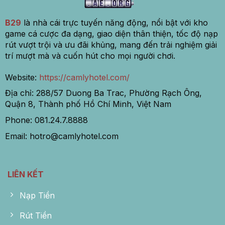
B29
là nhà cái trực tuyến năng động, nổi bật với kho
game cá cược đa dạng, giao diện thân thiện, tốc độ nạp
rút vượt trội và ưu đãi khủng, mang đến trải nghiệm giải
trí mượt mà và cuốn hút cho mọi người chơi.
Website:
https://camlyhotel.com/
Địa chỉ:
288/57 Duong Ba Trac, Phường Rạch Ông,
Quận 8,
Thành phố Hồ Chí Minh, Việt Nam
Phone:
081.24.7.8888
Email:
hotro@camlyhotel.com
LIÊN KẾT
Nạp Tiền
Rút Tiền