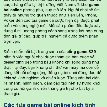
cược hàng đầu tại thị trường Việt Nam với kho
game
bài online
phong phú, quy mô lớn. Người chơi sẽ tìm
thấy từ những trò quen thuộc như Tiến Lên, Phỏm,
Poker đến các tựa game cá cược hiện đại được phát
triển với công nghệ mới.
Mỗi sản phẩm đều được xây
dựng tỉ mỉ, mang phong cách sang trọng kết hợp cùng
tính giải trí cao, giúp trải nghiệm cá cược thêm phần
trọn vẹn.
Điểm nhấn nổi bật trong sảnh của
cổng game B29
nằm ở việc người chơi được tham gia bàn cược với
dealer xinh đẹp trong bầu không khí sống động như
thật. Tại đây, bạn không chỉ thử vận may mà còn dễ
dàng kết nối cùng cộng đồng người chơi đông đảo để
chia sẻ kinh nghiệm và chiến lược.
Từng ván bài diễn
ra nhanh, minh bạch, đảm bảo tạo nên sự hứng khởi
cùng cơ hội giành chiến thắng giá trị cho bất kỳ ai
tham gia.
Các tựa game bài online kịch tính