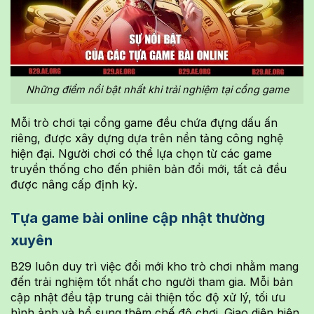
Những điểm nổi bật nhất khi trải nghiệm tại cổng game
Mỗi trò chơi tại cổng game đều chứa đựng dấu ấn
riêng, được xây dựng dựa trên nền tảng công nghệ
hiện đại. Người chơi có thể lựa chọn từ các game
truyền thống cho đến phiên bản đổi mới, tất cả đều
được nâng cấp định kỳ.
Tựa game bài online cập nhật thường
xuyên
B29 luôn duy trì việc đổi mới kho trò chơi nhằm mang
đến trải nghiệm tốt nhất cho người tham gia. Mỗi bản
cập nhật đều tập trung cải thiện tốc độ xử lý, tối ưu
hình ảnh và bổ sung thêm chế độ chơi. Giao diện hiện