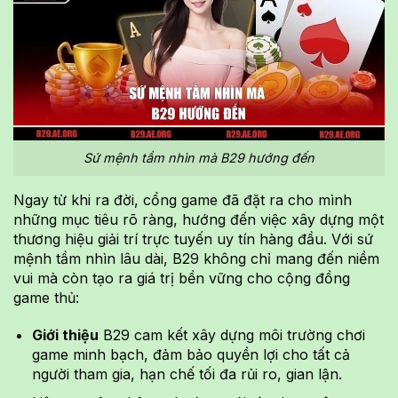
Sứ mệnh tầm nhìn mà B29 hướng đến
Ngay từ khi ra đời, cổng game đã đặt ra cho mình
những mục tiêu rõ ràng, hướng đến việc xây dựng một
thương hiệu giải trí trực tuyến uy tín hàng đầu. Với sứ
mệnh tầm nhìn lâu dài, B29 không chỉ mang đến niềm
vui mà còn tạo ra giá trị bền vững cho cộng đồng
game thủ:
Giới thiệu
B29 cam kết xây dựng môi trường chơi
game minh bạch, đảm bảo quyền lợi cho tất cả
người tham gia, hạn chế tối đa rủi ro, gian lận.