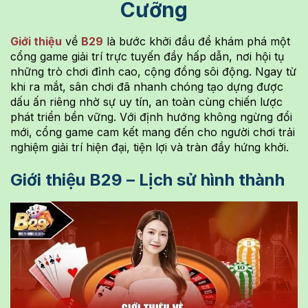
Cưỡng
Giới thiệu
về
B29
là bước khởi đầu để khám phá một
cổng game giải trí trực tuyến đầy hấp dẫn, nơi hội tụ
những trò chơi đỉnh cao, cộng đồng sôi động. Ngay từ
khi ra mắt, sân chơi đã nhanh chóng tạo dựng được
dấu ấn riêng nhờ sự uy tín, an toàn cùng chiến lược
phát triển bền vững. Với định hướng không ngừng đổi
mới, cổng game cam kết mang đến cho người chơi trải
nghiệm giải trí hiện đại, tiện lợi và tràn đầy hứng khởi.
Giới thiệu B29 – Lịch sử hình thành