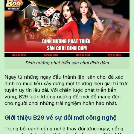
Định hướng phát triển sân chơi đình đám
Ngay từ những ngày đầu thành lập, sân chơi đã xác
định rõ mục tiêu xây dựng một thương hiệu giải trí trực
tuyến uy tín lâu dài. Với chiến lược phát triển bền
vững, B29 luôn không ngừng đổi mới để mang đến
cho người chơi những trải nghiệm hoàn hảo nhất.
Giới thiệu B29 về sự đổi mới công nghệ
Trong bối cảnh công nghệ thay đổi từng ngày, cổng