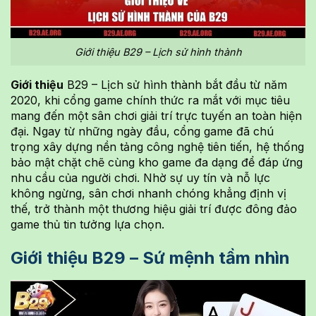
Giới thiệu B29 – Lịch sử hình thành
Giới thiệu
B29 – Lịch sử hình thành bắt đầu từ năm
2020, khi cổng game chính thức ra mắt với mục tiêu
mang đến một sân chơi giải trí trực tuyến an toàn hiện
đại. Ngay từ những ngày đầu, cổng game đã chú
trọng xây dựng nền tảng công nghệ tiên tiến, hệ thống
bảo mật chặt chẽ cùng kho game đa dạng để đáp ứng
nhu cầu của người chơi. Nhờ sự uy tín và nỗ lực
không ngừng, sân chơi nhanh chóng khẳng định vị
thế, trở thành một thương hiệu giải trí được đông đảo
game thủ tin tưởng lựa chọn.
Giới thiệu B29 – Sứ mệnh tầm nhìn