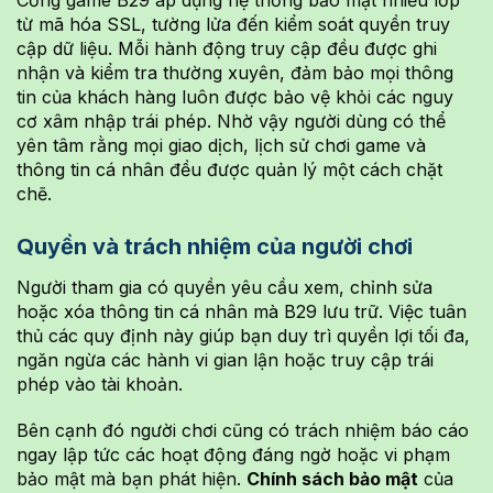
từ mã hóa SSL, tường lửa đến kiểm soát quyền truy
cập dữ liệu. Mỗi hành động truy cập đều được ghi
nhận và kiểm tra thường xuyên, đảm bảo mọi thông
tin của khách hàng luôn được bảo vệ khỏi các nguy
cơ xâm nhập trái phép. Nhờ vậy người dùng có thể
yên tâm rằng mọi giao dịch, lịch sử chơi game và
thông tin cá nhân đều được quản lý một cách chặt
chẽ.
Quyền và trách nhiệm của người chơi
Người tham gia có quyền yêu cầu xem, chỉnh sửa
hoặc xóa thông tin cá nhân mà B29 lưu trữ. Việc tuân
thủ các quy định này giúp bạn duy trì quyền lợi tối đa,
ngăn ngừa các hành vi gian lận hoặc truy cập trái
phép vào tài khoản.
Bên cạnh đó người chơi cũng có trách nhiệm báo cáo
ngay lập tức các hoạt động đáng ngờ hoặc vi phạm
bảo mật mà bạn phát hiện.
Chính sách bảo mật
của