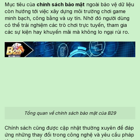
Mục tiêu của
chính sách bảo mật
ngoài bảo vệ dữ liệu
còn hướng tới việc xây dựng môi trường chơi game
minh bạch, công bằng và uy tín. Nhờ đó người dùng
có thể trải nghiệm các trò chơi trực tuyến, tham gia
các sự kiện hay khuyến mãi mà không lo ngại rủi ro.
Tổng quan về chính sách bảo mật của B29
Chính sách cũng được cập nhật thường xuyên để đáp
ứng những thay đổi trong công nghệ và yêu cầu pháp