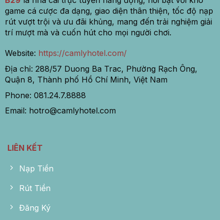
game cá cược đa dạng, giao diện thân thiện, tốc độ nạp
rút vượt trội và ưu đãi khủng, mang đến trải nghiệm giải
trí mượt mà và cuốn hút cho mọi người chơi.
Website:
https://camlyhotel.com/
Địa chỉ:
288/57 Duong Ba Trac, Phường Rạch Ông,
Quận 8,
Thành phố Hồ Chí Minh, Việt Nam
Phone:
081.24.7.8888
Email:
hotro@camlyhotel.com
LIÊN KẾT
Nạp Tiền
Rút Tiền
Đăng Ký