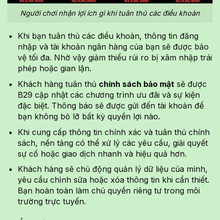
Người chơi nhận lợi ích gì khi tuân thủ các điều khoản
Khi bạn tuân thủ các điều khoản, thông tin đăng
nhập và tài khoản ngân hàng của bạn sẽ được bảo
vệ tối đa. Nhờ vậy giảm thiểu rủi ro bị xâm nhập trái
phép hoặc gian lận.
Khách hàng tuân thủ
chính sách bảo mật
sẽ được
B29 cập nhật các chương trình ưu đãi và sự kiện
đặc biệt. Thông báo sẽ được gửi đến tài khoản để
bạn không bỏ lỡ bất kỳ quyền lợi nào.
Khi cung cấp thông tin chính xác và tuân thủ chính
sách, nền tảng có thể xử lý các yêu cầu, giải quyết
sự cố hoặc giao dịch nhanh và hiệu quả hơn.
Khách hàng sẽ chủ động quản lý dữ liệu của mình,
yêu cầu chỉnh sửa hoặc xóa thông tin khi cần thiết.
Bạn hoàn toàn làm chủ quyền riêng tư trong môi
trường trực tuyến.