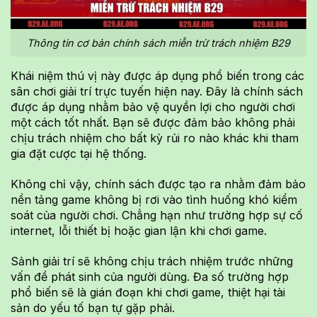
Thông tin cơ bản chính sách miễn trừ trách nhiệm B29
Khái niệm thú vị này được áp dụng phổ biến trong các
sân chơi giải trí trực tuyến hiện nay. Đây là chính sách
được áp dụng nhằm bảo vệ quyền lợi cho người chơi
một cách tốt nhất. Bạn sẽ được đảm bảo không phải
chịu trách nhiệm cho bất kỳ rủi ro nào khác khi tham
gia đặt cược tại hệ thống.
Không chỉ vậy, chính sách được tạo ra nhằm đảm bảo
nền tảng game không bị rơi vào tình huống khó kiểm
soát của người chơi. Chẳng hạn như trường hợp sự cố
internet, lỗi thiết bị hoặc gian lận khi chơi game.
Sảnh giải trí sẽ không chịu trách nhiệm trước những
vấn đề phát sinh của người dùng. Đa số trường hợp
phổ biến sẽ là gián đoạn khi chơi game, thiệt hại tài
sản do yếu tố bạn tự gặp phải.