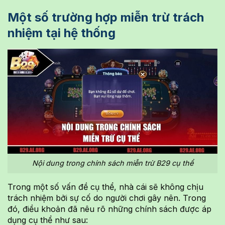
Một số trường hợp miễn trừ trách
nhiệm tại hệ thống
Nội dung trong chính sách miễn trừ B29 cụ thể
Trong một số vấn đề cụ thể, nhà cái sẽ không chịu
trách nhiệm bởi sự cố do người chơi gây nên. Trong
đó, điều khoản đã nêu rõ những chính sách được áp
dụng cụ thể như sau: