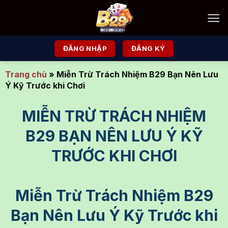
Chuyển
đến
nội
dung
ĐĂNG NHẬP
ĐĂNG KÝ
Trang chủ
»
Miễn Trừ Trách Nhiệm B29 Bạn Nên Lưu
Ý Kỹ Trước khi Chơi
MIỄN TRỪ TRÁCH NHIỆM
B29 BẠN NÊN LƯU Ý KỸ
TRƯỚC KHI CHƠI
Miễn Trừ Trách Nhiệm B29
Bạn Nên Lưu Ý Kỹ Trước khi