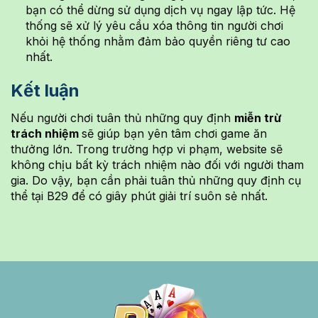
bạn có thể dừng sử dụng dịch vụ ngay lập tức. Hệ
thống sẽ xử lý yêu cầu xóa thông tin người chơi
khỏi hệ thống nhằm đảm bảo quyền riêng tư cao
nhất.
Kết luận
Nếu người chơi tuân thủ những quy định
miễn trừ
trách nhiệm
sẽ giúp bạn yên tâm chơi game ăn
thưởng lớn. Trong trường hợp vi phạm, website sẽ
không chịu bất kỳ trách nhiệm nào đối với người tham
gia. Do vậy, bạn cần phải tuân thủ những quy định cụ
thể tại B29 để có giây phút giải trí suôn sẻ nhất.