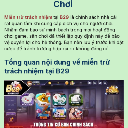
Chơi
Miễn trừ trách nhiệm
tại
B29
là chính sách nhà cái
rất quan tâm khi cung cấp dịch vụ cho người chơi.
Nhằm đảm bảo sự minh bạch trong mọi hoạt động
chơi game, sân chơi đã thiết lập quy định này để bảo
vệ quyền lợi cho hệ thống. Bạn nên lưu ý trước khi đặt
cược để tránh trường hợp rủi ro không đáng có.
Tổng quan nội dung về miễn trừ
trách nhiệm tại B29