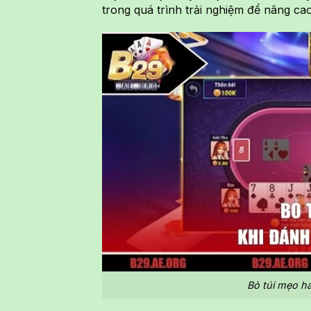
trong quá trình trải nghiệm để nâng ca
Bỏ túi mẹo h