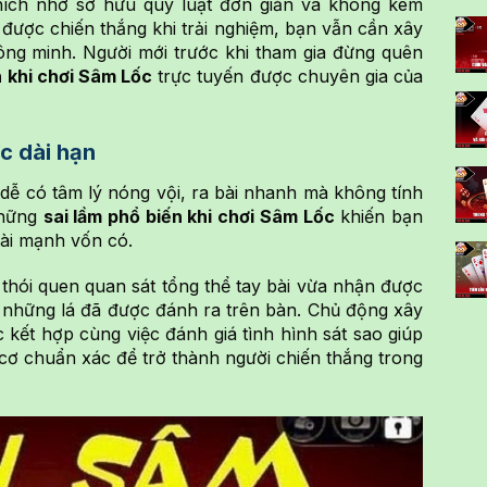
hích nhờ sở hữu quy luật đơn giản và không kém
 được chiến thắng khi trải nghiệm, bạn vẫn cần xây
ông minh. Người mới trước khi tham gia đừng quên
n khi chơi Sâm Lốc
trực tuyến được chuyên gia của
ợc dài hạn
t dễ có tâm lý nóng vội, ra bài nhanh mà không tính
những
sai lầm phổ biến khi chơi Sâm Lốc
khiến bạn
ài mạnh vốn có.
 thói quen quan sát tổng thể tay bài vừa nhận được
ao những lá đã được đánh ra trên bàn. Chủ động xây
 kết hợp cùng việc đánh giá tình hình sát sao giúp
 cơ chuẩn xác để trở thành người chiến thắng trong