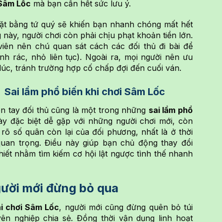
 Sâm Lốc
mà bạn cần hết sức lưu ý.
chặt bằng tứ quý sẽ khiến bạn nhanh chóng mất hết
g này, người chơi còn phải chịu phạt khoản tiền lớn.
h viên nên chú quan sát cách các đối thủ đi bài để
nh rác, nhỏ liên tục). Ngoài ra, mọi người nên ưu
 lúc, tránh trường hợp cố chấp đợi đến cuối ván.
– Sai lầm phổ biến khi chơi Sâm Lốc
ên tay đối thủ cũng là một trong những
sai lầm phổ
ày đặc biệt dễ gặp với những người chơi mới, còn
rõ số quân còn lại của đối phương, nhất là ở thời
quan trọng. Điều này giúp bạn chủ động thay đổi
hiết nhằm tìm kiếm cơ hội lật ngược tình thế nhanh
gười mới đừng bỏ qua
hi chơi Sâm Lốc
, người mới cũng đừng quên bỏ túi
n nghiệp chia sẻ. Đồng thời vận dụng linh hoạt