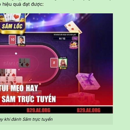
o hiệu quả đạt được:
ay khi đánh Sâm trực tuyến