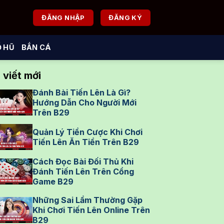
ĐĂNG NHẬP
ĐĂNG KÝ
 HŨ
BẮN CÁ
 viết mới
Đánh Bài Tiến Lên Là Gì?
Hướng Dẫn Cho Người Mới
Trên B29
Quản Lý Tiền Cược Khi Chơi
Tiến Lên Ăn Tiền Trên B29
Cách Đọc Bài Đối Thủ Khi
Đánh Tiến Lên Trên Cổng
Game B29
Những Sai Lầm Thường Gặp
Khi Chơi Tiến Lên Online Trên
B29