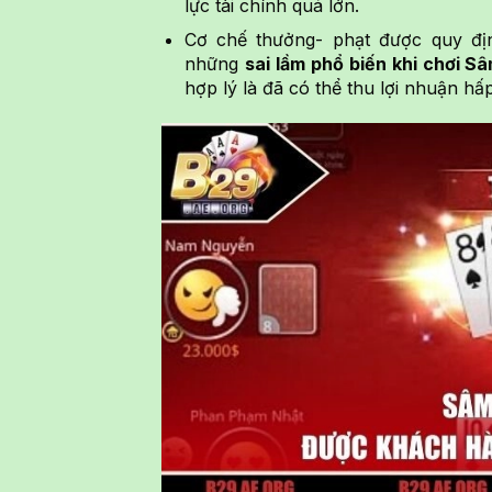
lực tài chính quá lớn.
Cơ chế thưởng- phạt được quy địn
những
sai lầm phổ biến khi chơi S
hợp lý là đã có thể thu lợi nhuận h