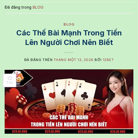
Đã đăng trong
BLOG
BLOG
Các Thế Bài Mạnh Trong Tiến
Lên Người Chơi Nên Biết
ĐÃ ĐĂNG TRÊN
THÁNG MỘT 13, 2026
BỞI
12BET
13
Th1