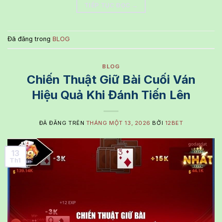
TIẾP TỤC ĐỌC
→
Đã đăng trong
BLOG
BLOG
Chiến Thuật Giữ Bài Cuối Ván
Hiệu Quả Khi Đánh Tiến Lên
ĐÃ ĐĂNG TRÊN
THÁNG MỘT 13, 2026
BỞI
12BET
13
Th1