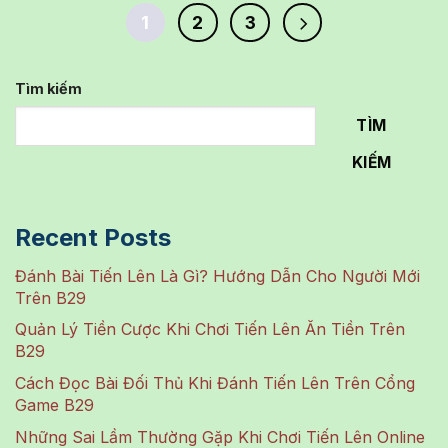
1
2
3
Tìm kiếm
TÌM
KIẾM
Recent Posts
Đánh Bài Tiến Lên Là Gì? Hướng Dẫn Cho Người Mới
Trên B29
Quản Lý Tiền Cược Khi Chơi Tiến Lên Ăn Tiền Trên
B29
Cách Đọc Bài Đối Thủ Khi Đánh Tiến Lên Trên Cổng
Game B29
Những Sai Lầm Thường Gặp Khi Chơi Tiến Lên Online