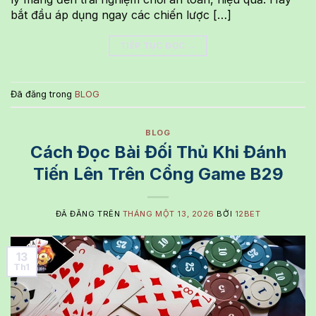
bắt đầu áp dụng ngay các chiến lược […]
TIẾP TỤC ĐỌC
→
Đã đăng trong
BLOG
BLOG
Cách Đọc Bài Đối Thủ Khi Đánh
Tiến Lên Trên Cổng Game B29
ĐÃ ĐĂNG TRÊN
THÁNG MỘT 13, 2026
BỞI
12BET
13
Th1