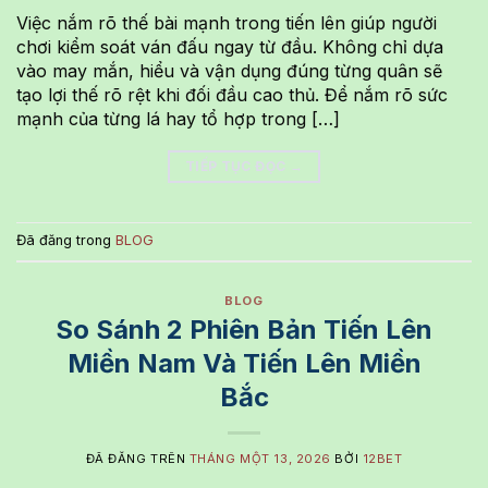
Việc nắm rõ thế bài mạnh trong tiến lên giúp người
chơi kiểm soát ván đấu ngay từ đầu. Không chỉ dựa
vào may mắn, hiểu và vận dụng đúng từng quân sẽ
tạo lợi thế rõ rệt khi đối đầu cao thủ. Để nắm rõ sức
mạnh của từng lá hay tổ hợp trong […]
TIẾP TỤC ĐỌC
→
Đã đăng trong
BLOG
BLOG
So Sánh 2 Phiên Bản Tiến Lên
Miền Nam Và Tiến Lên Miền
Bắc
ĐÃ ĐĂNG TRÊN
THÁNG MỘT 13, 2026
BỞI
12BET