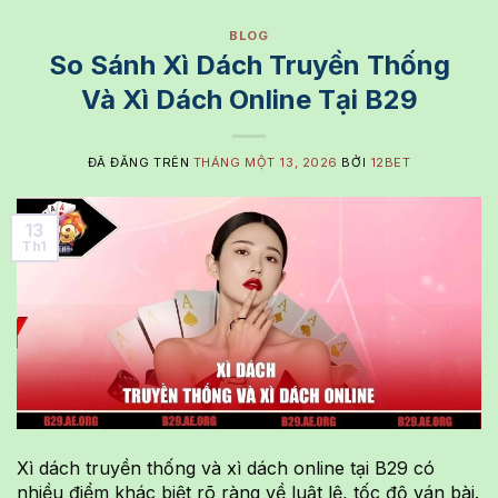
BLOG
So Sánh Xì Dách Truyền Thống
Và Xì Dách Online Tại B29
ĐÃ ĐĂNG TRÊN
THÁNG MỘT 13, 2026
BỞI
12BET
13
Th1
Xì dách truyền thống và xì dách online tại B29 có
nhiều điểm khác biệt rõ ràng về luật lệ, tốc độ ván bài.