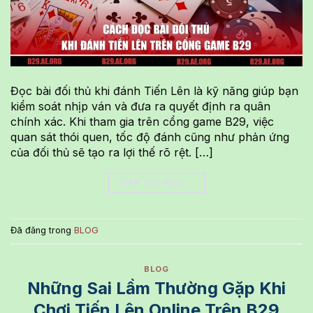
Đọc bài đối thủ khi đánh Tiến Lên là kỹ năng giúp bạn
kiểm soát nhịp ván và đưa ra quyết định ra quân
chính xác. Khi tham gia trên cổng game B29, việc
quan sát thói quen, tốc độ đánh cũng như phản ứng
của đối thủ sẽ tạo ra lợi thế rõ rệt. […]
TIẾP TỤC ĐỌC
→
Đã đăng trong
BLOG
BLOG
Những Sai Lầm Thường Gặp Khi
Chơi Tiến Lên Online Trên B29