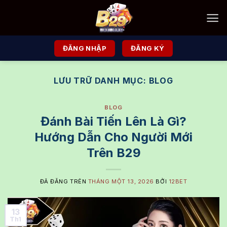
Chuyển
đến
nội
dung
ĐĂNG NHẬP
ĐĂNG KÝ
LƯU TRỮ DANH MỤC:
BLOG
BLOG
Đánh Bài Tiến Lên Là Gì?
Hướng Dẫn Cho Người Mới
Trên B29
ĐÃ ĐĂNG TRÊN
THÁNG MỘT 13, 2026
BỞI
12BET
13
Th1