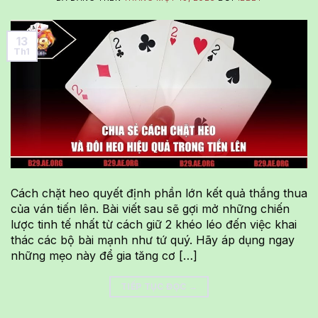
13
Th1
Cách chặt heo quyết định phần lớn kết quả thắng thua
của ván tiến lên. Bài viết sau sẽ gợi mở những chiến
lược tinh tế nhất từ cách giữ 2 khéo léo đến việc khai
thác các bộ bài mạnh như tứ quý. Hãy áp dụng ngay
những mẹo này để gia tăng cơ […]
TIẾP TỤC ĐỌC
→