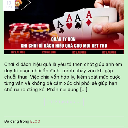
13
Th1
Chơi xì dách hiệu quả là yếu tố then chốt giúp anh em
duy trì cuộc chơi ổn định, tránh cháy vốn khi gặp
chuỗi thua. Việc chia vốn hợp lý, kiểm soát mức cược
từng ván và không để cảm xúc chi phối sẽ giúp hạn
chế rủi ro đáng kể. Phần nội dung […]
TIẾP TỤC ĐỌC
→
Đã đăng trong
BLOG