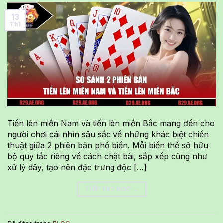
13
Th1
Tiến lên miền Nam và tiến lên miền Bắc mang đến cho
người chơi cái nhìn sâu sắc về những khác biệt chiến
thuật giữa 2 phiên bản phổ biến. Mỗi biến thể sở hữu
bộ quy tắc riêng về cách chặt bài, sắp xếp cũng như
xử lý dây, tạo nên đặc trưng độc […]
TIẾP TỤC ĐỌC
→