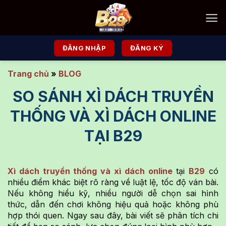
Chuyển
đến
nội
dung
ĐĂNG NHẬP
ĐĂNG KÝ
Trang chủ
»
BLOG
SO SÁNH XÌ DÁCH TRUYỀN
THỐNG VÀ XÌ DÁCH ONLINE
TẠI B29
Xì dách truyền thống và xì dách online
tại
B29
có
nhiều điểm khác biệt rõ ràng về luật lệ, tốc độ ván bài.
Nếu không hiểu kỹ, nhiều người dễ chọn sai hình
thức, dẫn đến chơi không hiệu quả hoặc không phù
hợp thói quen. Ngay sau đây, bài viết sẽ phân tích chi