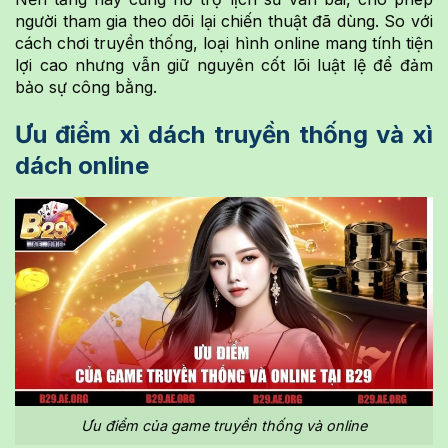
người tham gia theo dõi lại chiến thuật đã dùng. So với
cách chơi truyền thống, loại hình online mang tính tiện
lợi cao nhưng vẫn giữ nguyên cốt lõi luật lệ để đảm
bảo sự công bằng.
Ưu điểm xì dách truyền thống và xì
dách online
Ưu điểm của game truyền thống và online