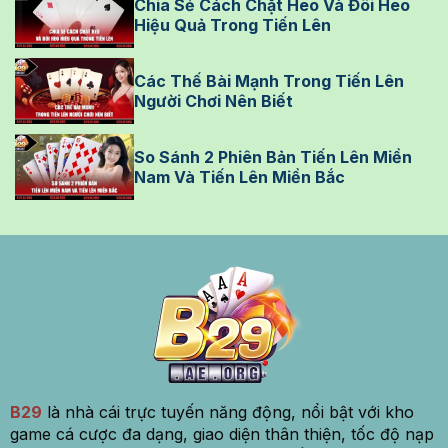
Chia Sẻ Cách Chặt Heo Và Đôi Heo
Hiệu Quả Trong Tiến Lên
Các Thế Bài Mạnh Trong Tiến Lên
Người Chơi Nên Biết
So Sánh 2 Phiên Bản Tiến Lên Miền
Nam Và Tiến Lên Miền Bắc
B29
là nhà cái trực tuyến năng động, nổi bật với kho
game cá cược đa dạng, giao diện thân thiện, tốc độ nạp