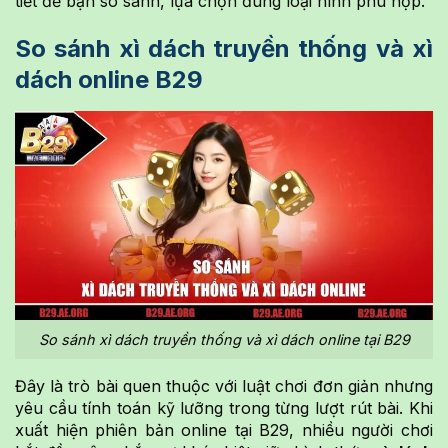
tiết để bạn so sánh, lựa chọn đúng loại hình phù hợp.
So sánh xì dách truyền thống và xì
dách online B29
So sánh xì dách truyền thống và xì dách online tại B29
Đây là trò bài quen thuộc với luật chơi đơn giản nhưng
yêu cầu tính toán kỹ lưỡng trong từng lượt rút bài. Khi
xuất hiện phiên bản online tại B29, nhiều người chơi