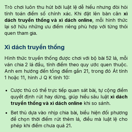
Trò chơi luôn thu hút bởi luật lệ dễ hiểu nhưng đòi hỏi
tính toán điểm số chính xác. Khi đặt lên bàn cân
xì
dách truyền thống và xì dách online
, mỗi hình thức
lại sở hữu những ưu điểm riêng phù hợp với từng thói
quen tham gia.
Xì dách truyền thống
Hình thức truyền thống được chơi với bộ bài 52 lá, mỗi
ván chia 2 lá đầu, tính điểm theo quy ước quen thuộc.
Anh em hướng đến tổng điểm gần 21, trong đó Át tính
1 hoặc 11, hình J Q K tính 10:
Cược thủ có thể trực tiếp quan sát bài, tự cộng điểm
quyết định rút hay dừng, giúp hiểu sâu luật
xì dách
truyền thống và xì dách online
khi so sánh.
Bet thủ dựa vào nhịp chia bài, biểu hiện đối phương
để chọn thời điểm rút thêm lá, điều mà luật lệ cho
phép khi điểm chưa quá 21.