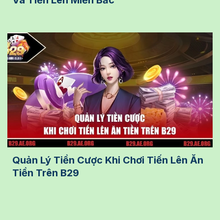
Quản Lý Tiền Cược Khi Chơi Tiến Lên Ăn
Tiền Trên B29