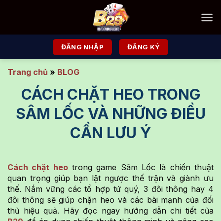
Chuyển
đến
nội
dung
ĐĂNG NHẬP
ĐĂNG KÝ
Trang chủ
»
BLOG
CÁCH CHẶT HEO TRONG
SÂM LỐC VÀ NHỮNG ĐIỀU
CẦN LƯU Ý
Cách chặt heo
trong game Sâm Lốc là chiến thuật
quan trọng giúp bạn lật ngược thế trận và giành ưu
thế. Nắm vững các tổ hợp tứ quý, 3 đôi thông hay 4
đôi thông sẽ giúp chặn heo và các bài mạnh của đối
thủ hiệu quả. Hãy đọc ngay hướng dẫn chi tiết của