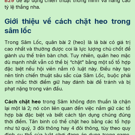
B29
để áp dụng chiến thuật thông minh và nâng cao
tỷ lệ thắng nha.
Giới thiệu về cách chặt heo trong
sâm lốc
Trong Sâm Lốc, quân bài 2 (heo) là lá bài có giá trị
cao nhất và thường được coi là lực lượng chủ chốt để
giành ưu thế trên bàn chơi. Tuy nhiên, quân heo mặc
dù mạnh nhất vẫn có thể bị “chặt” bằng một số tổ hợp
đặc biệt nếu hội viên nắm rõ luật này. Điều này tạo
nên tính chiến thuật sâu sắc của Sâm Lốc, buộc phải
cân nhắc thời điểm giữ hay đánh bài để tránh và bị
phạt nặng trong ván đấu.
Cách chặt heo
trong Sâm không đơn thuần là chặn
lại một lá 2; nó còn liên quan đến việc nắm giữ các tổ
hợp bài đặc biệt và biết cách tận dụng chúng đúng
thời điểm. Tân binh có thể chặt heo bằng các tổ hợp
như tứ quý, 3 đôi thông hay 4 đôi thông, tùy theo quy
định cụ thể của luật chơi đang áp dụng trong game.